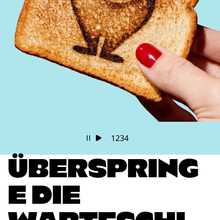
1
2
3
4
ÜBERSPRING
E DIE