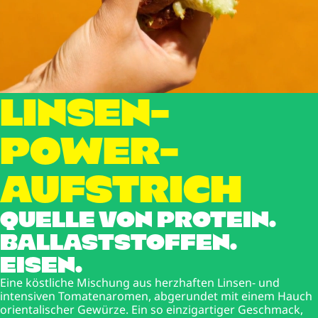
LINSEN-
POWER-
AUFSTRICH
QUELLE VON PROTEIN.
BALLASTSTOFFEN.
EISEN.
Eine köstliche Mischung aus herzhaften Linsen- und
intensiven Tomatenaromen, abgerundet mit einem Hauch
orientalischer Gewürze. Ein so einzigartiger Geschmack,