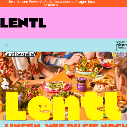
Unser Linsen-Power-Aufstrich ist wieder auf Lager! Jetzt
Unser Linsen-Power-Aufstrich ist wieder auf Lager! Jetzt
bestellen.
bestellen.
LENTL
Artikel 
Warenk
insgesa
0
Lentl bestellen
LINSEN, WIE DU SIE NOC